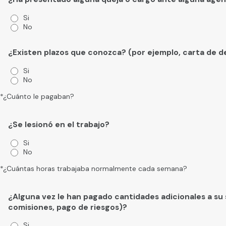
Más de 100 Años de Experiencia Legal Combinada:
Nue
Si
para usted.
No
Altamente Recomendados por Clientes:
Lea lo que nues
¿Existen plazos que conozca? (por ejemplo, carta de d
Si
No
*¿Cuánto le pagaban?
¿Se lesionó en el trabajo?
Si
No
*¿Cuántas horas trabajaba normalmente cada semana?
¿Alguna vez le han pagado cantidades adicionales a su s
comisiones, pago de riesgos)?
Si