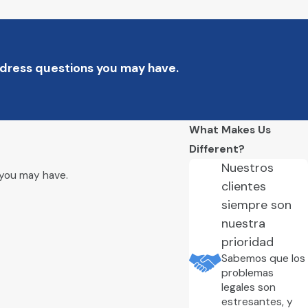
o que tenga. Si tenía un contrato escrito
eclamación por despido injustificado. Sin
ted y su abogado tengan tiempo de
address questions you may have.
los empleados por cualquier razón, siempre
What Makes Us
Different?
sándose en su raza, color, origen nacional,
Nuestros
 you may have.
clientes
tegidas, como reportar discriminación o
siempre son
otecciones adicionales contra el despido
nuestra
prioridad
ar una reclamación ante la agencia
Sabemos que los
problemas
legales son
estresantes, y