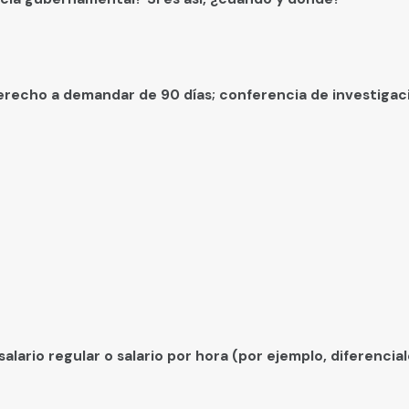
stra extensa experiencia legal y diversidad nos permiten colab
tros clientes anteriores han dicho sobre nosotros.
erecho a demandar de 90 días; conferencia de investigaci
alario regular o salario por hora (por ejemplo, diferencia