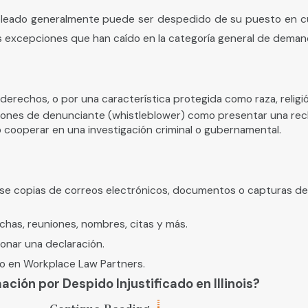
empleado generalmente puede ser despedido de su puesto en cu
s excepciones que han caído en la categoría general de demand
derechos, o por una característica protegida como raza, religi
cciones de denunciante (whistleblower) como presentar una r
o cooperar en una investigación criminal o gubernamental.
íese copias de correos electrónicos, documentos o capturas d
chas, reuniones, nombres, citas y más.
onar una declaración.
o en Workplace Law Partners.
ión por Despido Injustificado en Illinois?