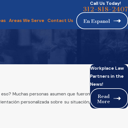
Call Us Today!
312-818-2407
eas
Areas We Serve
Contact Us
En Espanol
Workplace Law
Partners in the
News!
or eso? Muchas personas asumen que fueron
Read
More
rientación personalizada sobre su situación,