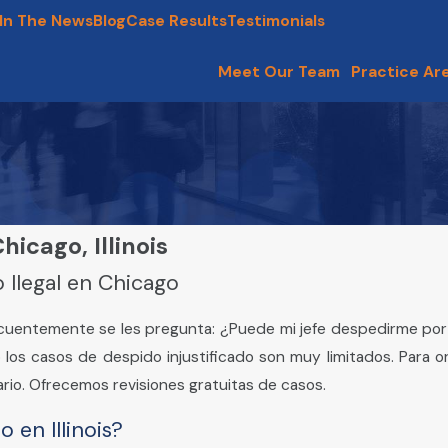
In The News
Blog
Case Results
Testimonials
Meet Our Team
Practice Ar
icago, Illinois
 Ilegal en Chicago
recuentemente se les pregunta: ¿Puede mi jefe despedirme p
 los casos de despido injustificado son muy limitados. Para o
rio. Ofrecemos revisiones gratuitas de casos.
 en Illinois?