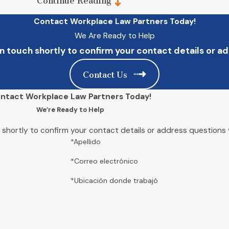
Continue Reading
ne para presentar una reclamación depende del tipo de contrat
 tenía un acuerdo oral, entonces tiene 5 años para hacer una r
Contact Workplace Law Partners Today!
ificado en Chicago: es mejor actuar rápidamente para que us
We Are Ready to Help
n touch shortly to confirm your contact details or 
Contact Us
ntad, lo que significa que los empleadores pueden despedir a 
ntact Workplace Law Partners Today!
lítica pública.
We’re Ready to Help
les y estatales protegen a los empleados de ser despedidos ba
rotegidas.
 shortly to confirm your contact details or address questions
los empleados en represalia por participar en actividades pro
*Apellido
 compensación de trabajadores, o participar en un sindicato.
*Correo electrónico
abajo o un acuerdo de negociación colectiva, puede brindar pr
*Ubicación donde trabajó
ente tiene 300 días desde la fecha de terminación para present