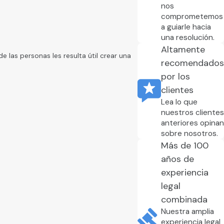
nos
reos electrónicos, declaraciones de
comprometemos
a guiarle hacia
blar con un abogado experimentado en
una resolución.
Altamente
 las personas les resulta útil crear una
recomendados
por los
ntratar a un abogado para hacerlo. Por ley,
clientes
 se presenta una carta de muestra para
Lea lo que
nuestros clientes
anteriores opinan
sobre nosotros.
ente de personal, que deberá incluir todos
Más de 100
idad con la ley, la respuesta se debe
años de
experiencia
legal
combinada
de clientes en todo Illinois.
Nuestra amplia
go.
experiencia legal