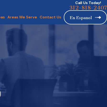
Call Us Today!
312-818-2407
eas
Areas We Serve
Contact Us
En Espanol