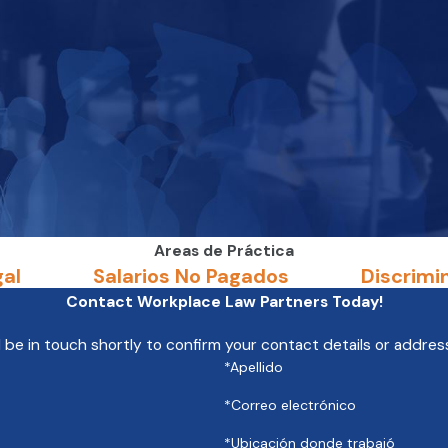
Areas de Práctica
gal
Salarios No Pagados
Discrimi
Contact Workplace Law Partners Today!
 be in touch shortly to confirm your contact details or addre
*Apellido
*Correo electrónico
*Ubicación donde trabajó