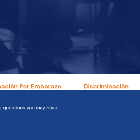
nación Por Embarazo
Discriminación
ss questions you may have.