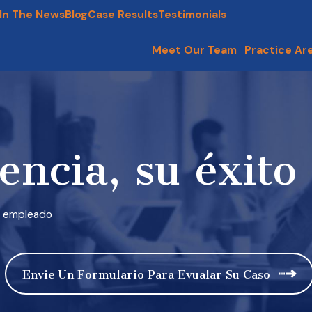
In The News
Blog
Case Results
Testimonials
Meet Our Team
Practice Ar
encia, su éxito
o empleado
Envie Un Formulario Para Evualar Su Caso